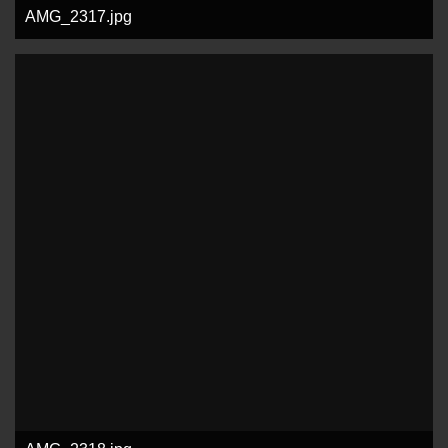
AMG_2317.jpg