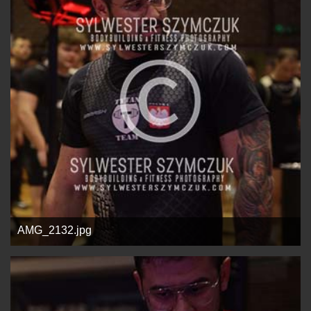
AMG_2132.jpg