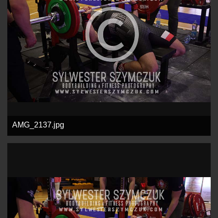
AMG_2137.jpg