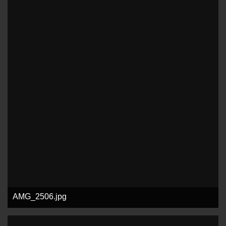
AMG_2506.jpg