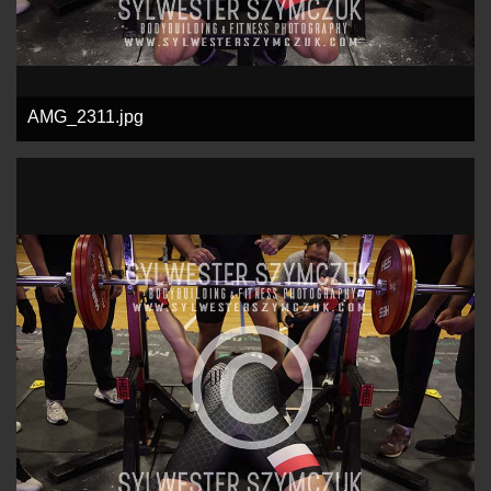
AMG_2311.jpg