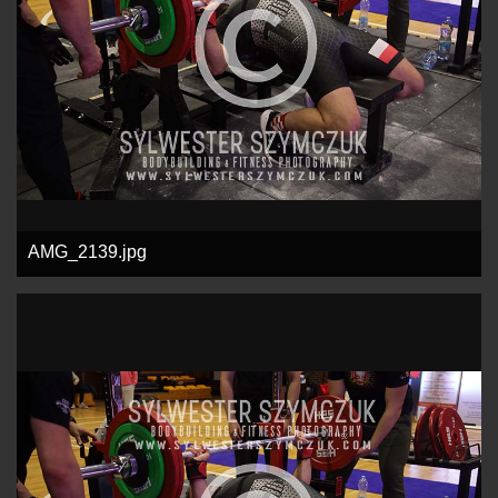
AMG_2139.jpg