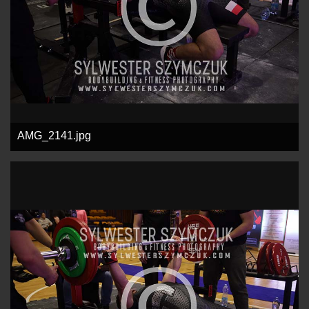
AMG_2141.jpg