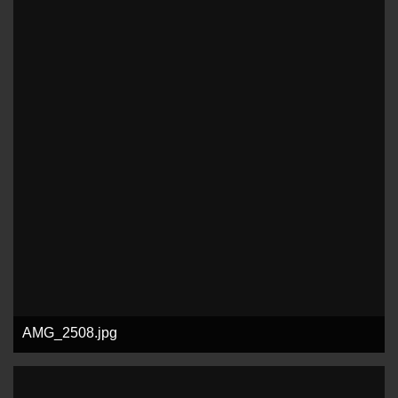
AMG_2508.jpg