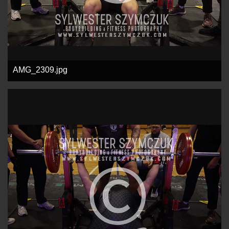
AMG_2309.jpg