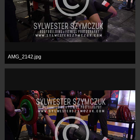
AMG_2142.jpg