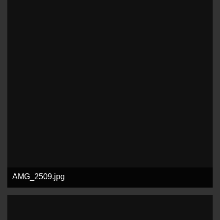
AMG_2509.jpg