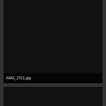
AMG_2511.jpg