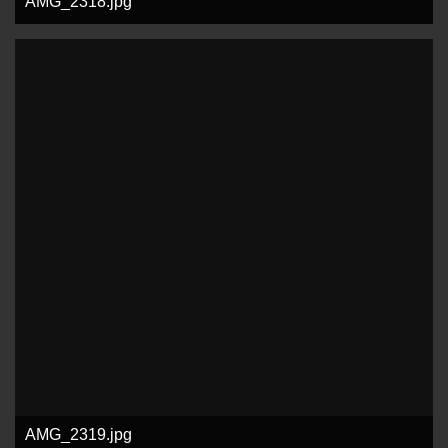
AMG_2318.jpg
AMG_2319.jpg