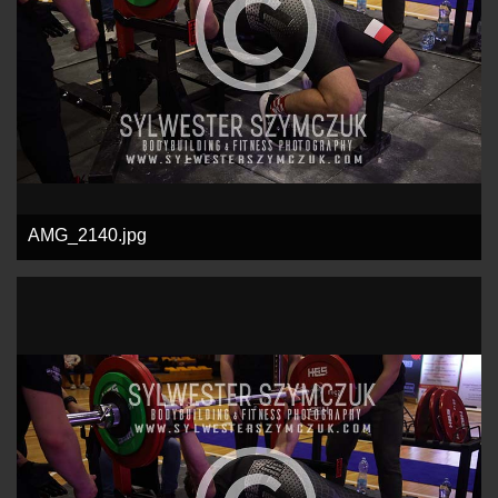
AMG_2140.jpg