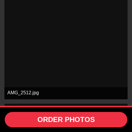
AMG_2512.jpg
ORDER PHOTOS