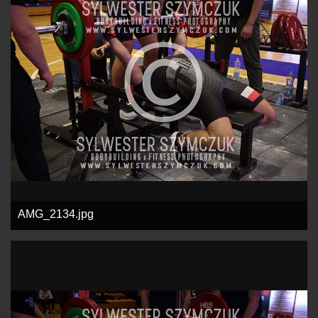
AMG_2134.jpg