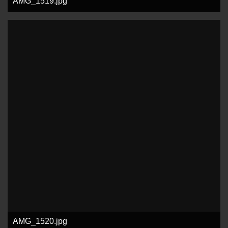
AMG_1519.jpg
AMG_1520.jpg