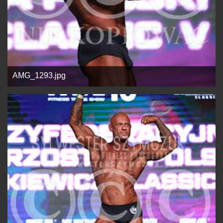
AMG_1293.jpg