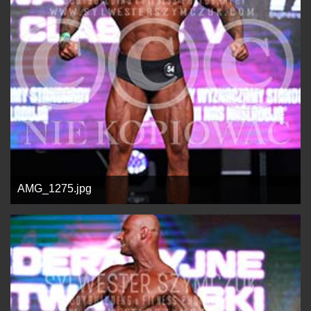
AMG_1275.jpg