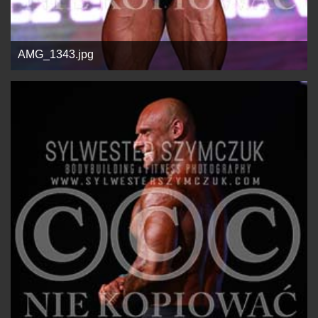
AMG_1343.jpg