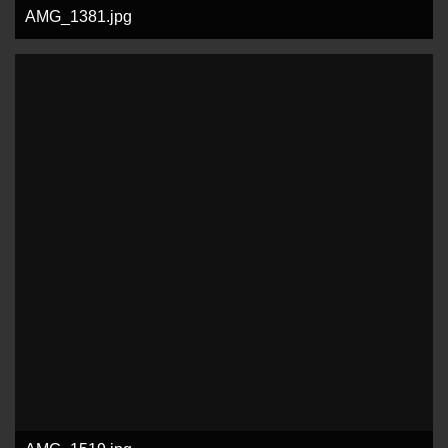
AMG_1381.jpg