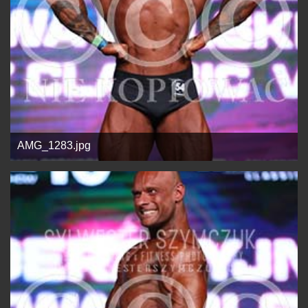
AMG_1283.jpg