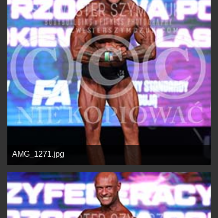
AMG_1271.jpg