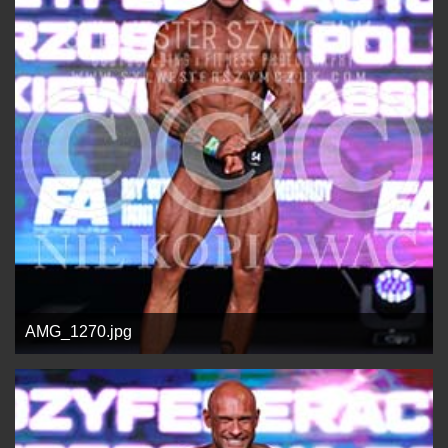
AMG_1270.jpg