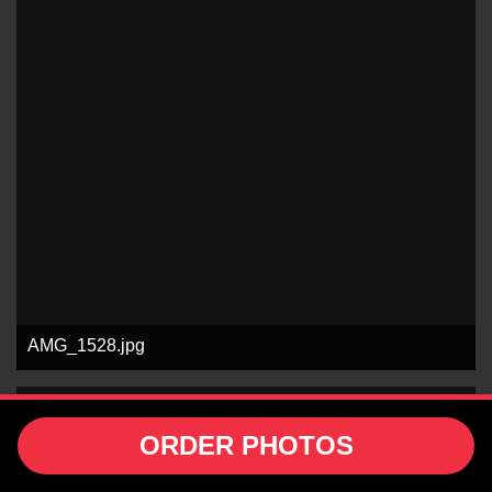
AMG_1528.jpg
ORDER PHOTOS