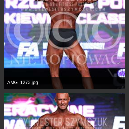
AMG_1273.jpg