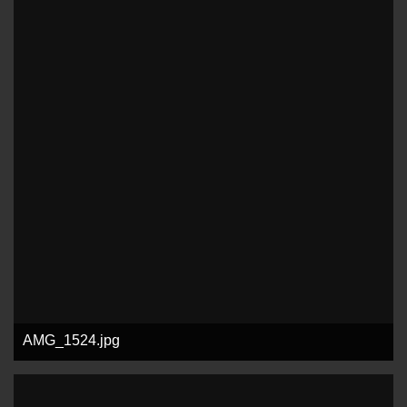
AMG_1524.jpg