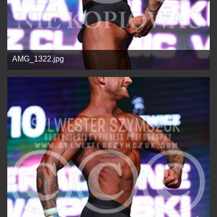
AMG_1322.jpg