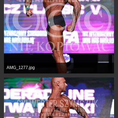
AMG_1277.jpg