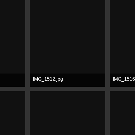
IMG_1512.jpg
IMG_1516