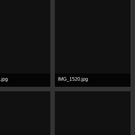
.jpg
IMG_1520.jpg