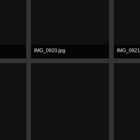
IMG_0920.jpg
IMG_0921