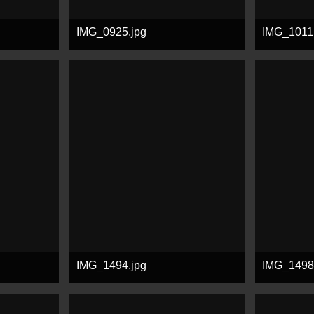
IMG_0925.jpg
IMG_1011
IMG_1494.jpg
IMG_1498