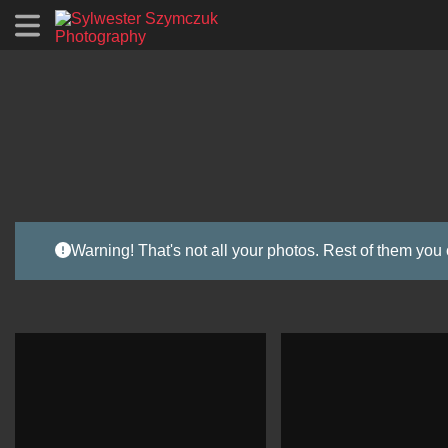
Warning! That's not all your photos. Rest of them you