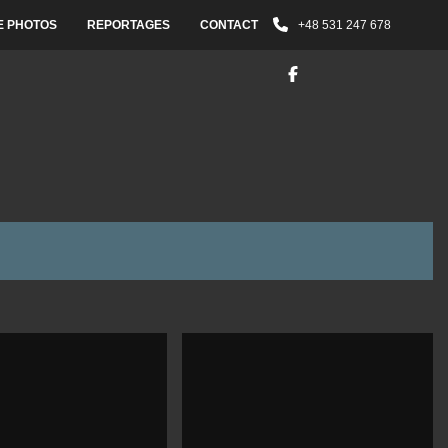
E PHOTOS
REPORTAGES
CONTACT
+48 531 247 678