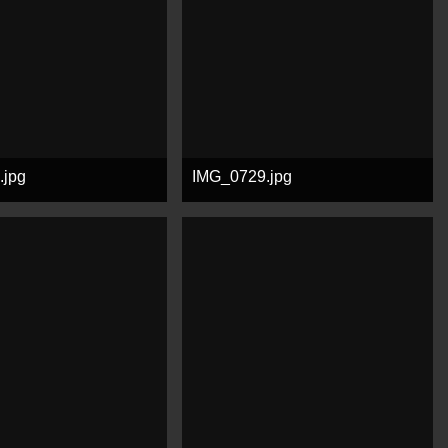
.jpg
IMG_0729.jpg