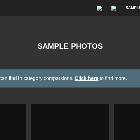
SAMPL
SAMPLE PHOTOS
 can find in category comparsions.
Click here
to find more.