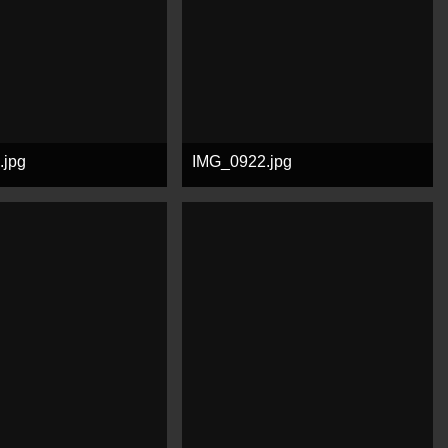
.jpg
IMG_0922.jpg